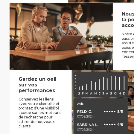
Nou
là p
acc
Notre 
passio
assist
puissi
concen
l’essen
Gardez un oeil
sur vos
performances
Conservez les liens
avec votre clientèle et
profitez d’une visibilité
accrue sur les moteurs
de recherche pour
attirer de nouveaux
clients.