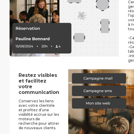
Cen
ges
rés
l’o
vos
à n
tou
-Ca
rés
-Ge
tab
-In
ges
Restez visibles
et facilitez
votre
communication
Conservez les liens
avec votre clientèle
et profitez d’une
visibilité accrue sur les
moteurs de
recherche pour attirer
de nouveaux clients.