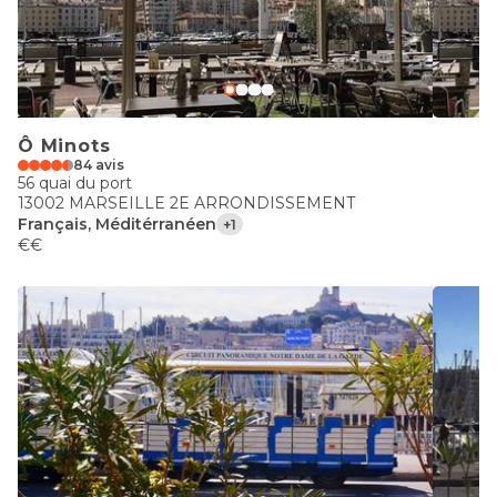
Ô Minots
84 avis
56 quai du port
13002 MARSEILLE 2E ARRONDISSEMENT
Français, Méditérranéen
+1
€€