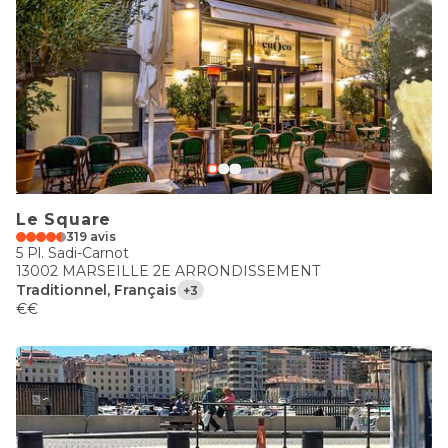
Le Square
319 avis
5 Pl. Sadi-Carnot
13002 MARSEILLE 2E ARRONDISSEMENT
Traditionnel, Français
+3
€€