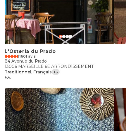
L'Osteria du Prado
1601 avis
84 Avenue du Prado
13006 MARSEILLE 6E ARRONDISSEMENT
Traditionnel, Français
+3
€€