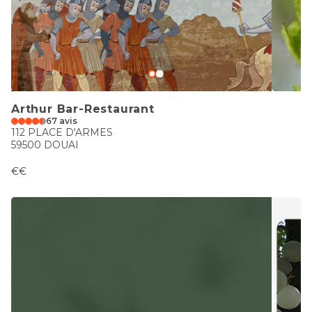
Arthur Bar-Restaurant
67 avis
112 PLACE D'ARMES
59500 DOUAI
€€