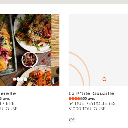
erelle
La P'tite Gouaille
6 avis
55 avis
IPIERE
44 RUE PEYROLIERES
OULOUSE
31000 TOULOUSE
€€