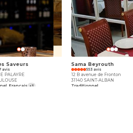
es Saveurs
Sama Beyrouth
7 avis
553 avis
SE PALAYRE
12 B avenue de Fronton
OULOUSE
31140 SAINT-ALBAN
nel, Français
Traditionnel
+3
€€