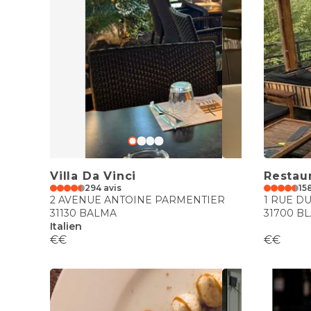
Villa Da Vinci
Restau
294 avis
15
2 AVENUE ANTOINE PARMENTIER
1 RUE D
31130 BALMA
31700 B
Italien
€€
€€