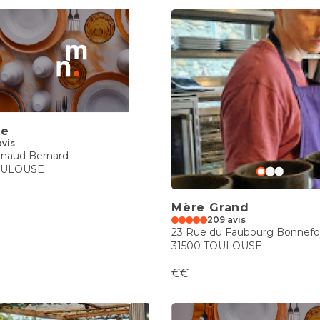
se
avis
rnaud Bernard
OULOUSE
Mère Grand
209 avis
23 Rue du Faubourg Bonnefo
31500 TOULOUSE
€€