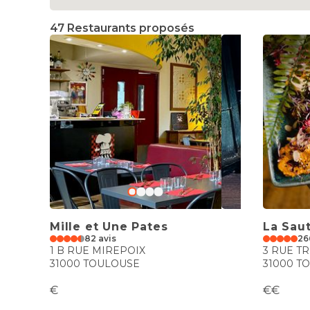
47 Restaurants proposés
Mille et Une Pates
La Saut
82 avis
26
1 B RUE MIREPOIX
3 RUE TR
31000 TOULOUSE
31000 T
€
€€