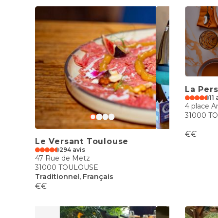
La Per
11 
4 place A
31000 T
€€
Le Versant Toulouse
294 avis
47 Rue de Metz
31000 TOULOUSE
Traditionnel, Français
€€