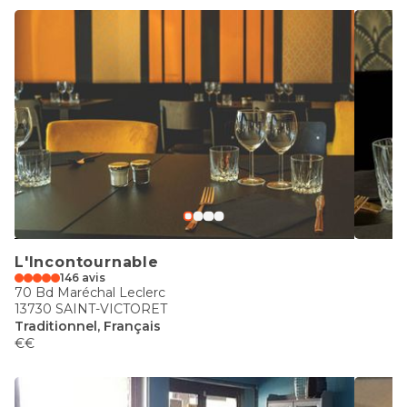
L'Incontournable
146 avis
70 Bd Maréchal Leclerc
13730 SAINT-VICTORET
Traditionnel, Français
€€