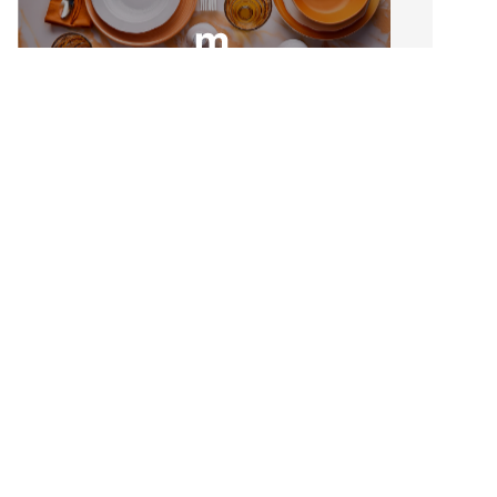
U Pescador
1 avis
PLAGE DU PORT
20150 OTA
€€
Restaurant Le Sartène