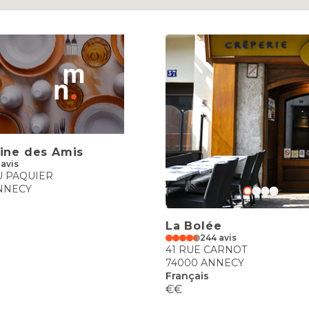
sine des Amis
 avis
U PAQUIER
NNECY
La Bolée
244 avis
41 RUE CARNOT
74000 ANNECY
Français
€€