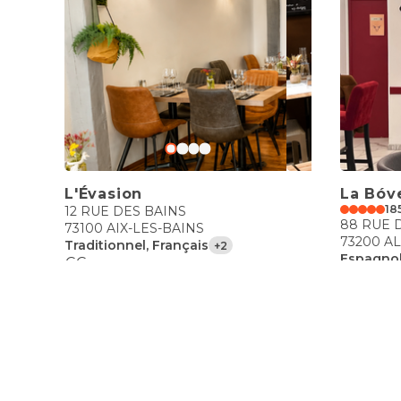
L'Évasion
La Bóv
18
12 RUE DES BAINS
88 RUE 
73100 AIX-LES-BAINS
73200 A
Traditionnel, Français
+2
Espagno
€€
€€
Le Dou
25 rue de
74100 V