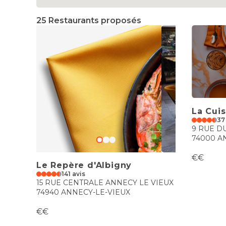
25 Restaurants proposés
La Cui
37
9 RUE D
74000 A
€€
Le Repère d'Albigny
141 avis
15 RUE CENTRALE ANNECY LE VIEUX
74940 ANNECY-LE-VIEUX
€€