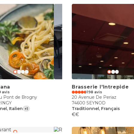
mana
Brasserie l'Intrepide
9 avis
198 avis
du Pont de Brogny
20 Avenue De Periaz
RINGY
74600 SEYNOD
nel, Italien
Traditionnel, Français
+1
€€