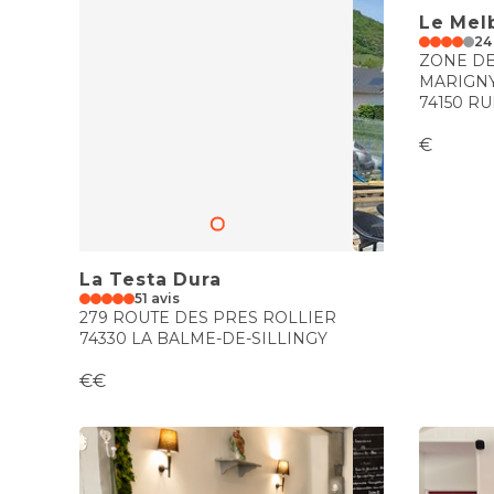
Le Mel
24
ZONE DE
MARIGNY
74150 R
€
La Testa Dura
51 avis
279 ROUTE DES PRES ROLLIER
74330 LA BALME-DE-SILLINGY
€€