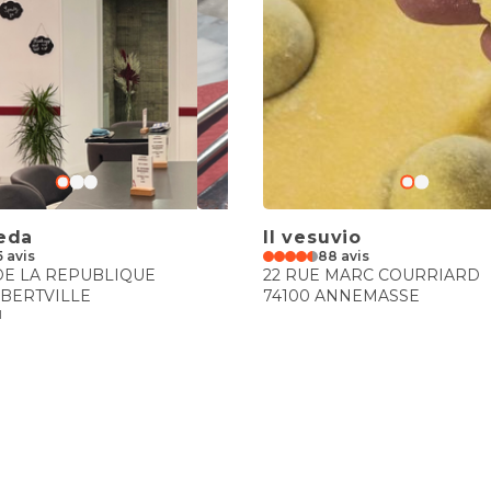
eda
Il vesuvio
5 avis
88 avis
DE LA REPUBLIQUE
22 RUE MARC COURRIARD
LBERTVILLE
74100 ANNEMASSE
l
€€
ble Concept
 la République
ILLE-LA-GRAND