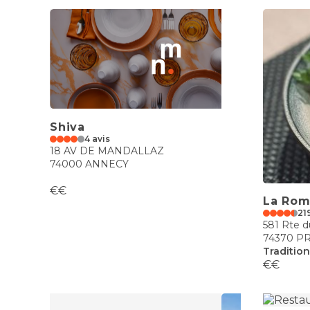
Shiva
4 avis
18 AV DE MANDALLAZ
74000 ANNECY
€€
La Ro
21
581 Rte 
74370 P
Tradition
€€