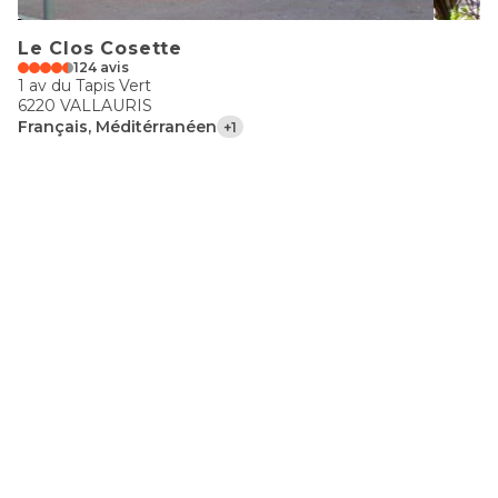
Le Clos Cosette
124 avis
1 av du Tapis Vert
6220 VALLAURIS
Français, Méditérranéen
+1
€€
Pascalin Plage