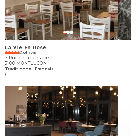
La Vie En Rose
246 avis
7 Rue de la Fontaine
3100 MONTLUCON
Traditionnel, Français
€