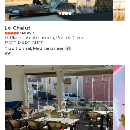
Le Chalut
346 avis
13 Place Joseph Fasciola, Port de Carro
13500 MARTIGUES
Traditionnel, Méditérranéen
+1
€€