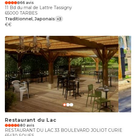
66 avis
11 Bd du mal de Lattre Tassigny
65000 TARBES
Traditionnel, Japonais
+3
€€
Restaurant du Lac
80 avis
RESTAURANT DU LAC 33 BOULEVARD JOLIOT CURIE
65430 SOUES