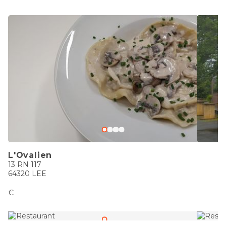
L'Ovalien
13 RN 117
64320 LEE
€