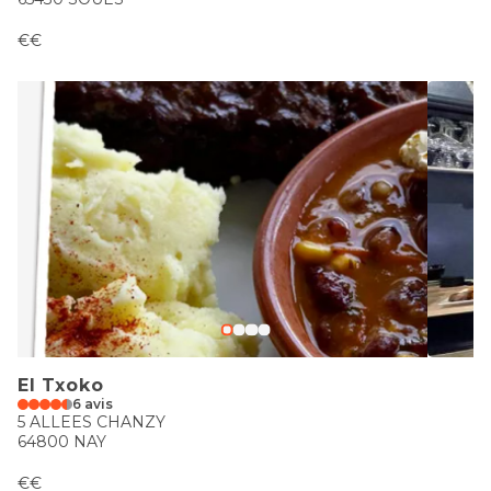
€€
El Txoko
6 avis
5 ALLEES CHANZY
64800 NAY
€€