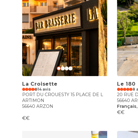
La Croisette
Le 180
14 avis
8 
PORT DU CROUESTY 15 PLACE DE L
20 RUE 
ARTIMON
56640 A
56640 ARZON
Français,
€€
€€