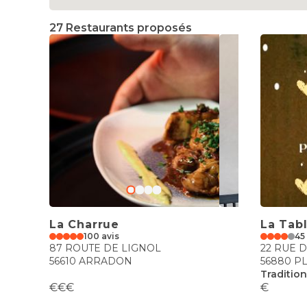
27 Restaurants proposés
La Charrue
La Tab
100 avis
45
87 ROUTE DE LIGNOL
22 RUE 
56610 ARRADON
56880 P
Tradition
€€€
€