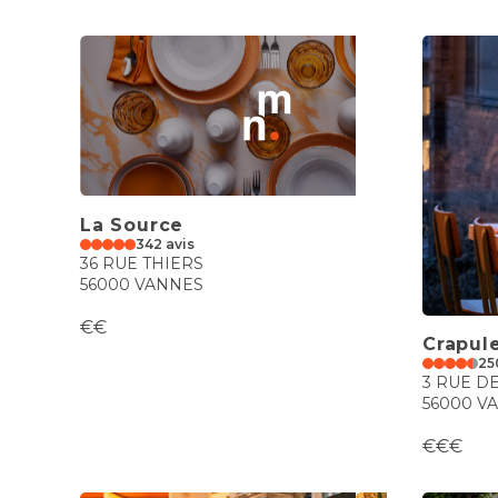
La Source
342 avis
36 RUE THIERS
56000 VANNES
€€
Crapul
25
3 RUE D
56000 V
€€€