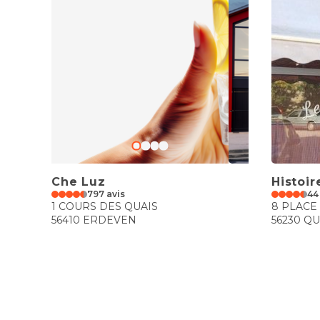
Che Luz
Histoir
797 avis
44
1 COURS DES QUAIS
8 PLACE
56410 ERDEVEN
56230 Q
€€
€€