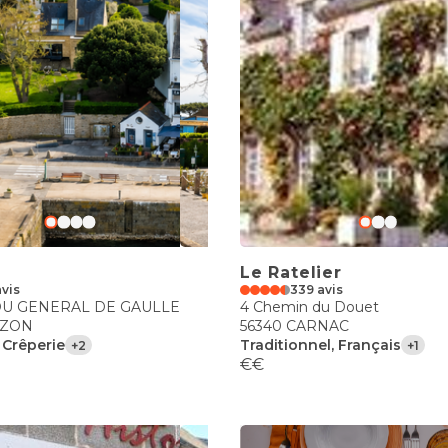
Le Ratelier
avis
339 avis
DU GENERAL DE GAULLE
4 Chemin du Douet
RZON
56340 CARNAC
 Crêperie
Traditionnel, Français
+2
+1
€€