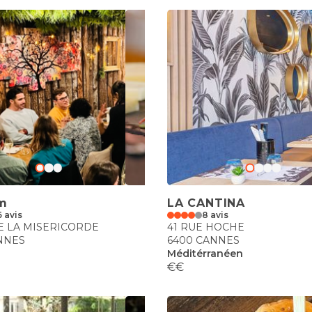
um
LA CANTINA
6 avis
8 avis
DE LA MISERICORDE
41 RUE HOCHE
NNES
6400 CANNES
Méditérranéen
€€