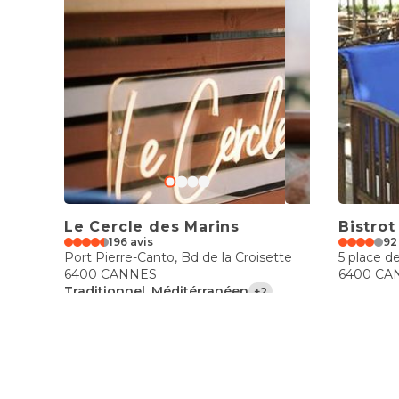
Le Cercle des Marins
Bistrot
196 avis
92
Port Pierre-Canto, Bd de la Croisette
5 place de
6400 CANNES
6400 CA
Traditionnel, Méditérranéen
+2
€€€
€€