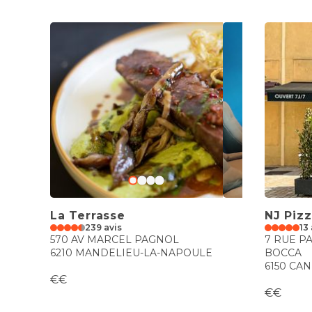
La Terrasse
NJ Piz
239 avis
13 
570 AV MARCEL PAGNOL
7 RUE P
6210 MANDELIEU-LA-NAPOULE
BOCCA
6150 CA
€€
€€