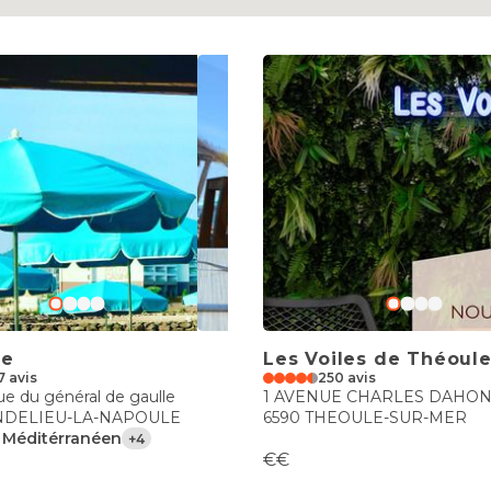
ge
Les Voiles de Théoul
7 avis
250 avis
e du général de gaulle
1 AVENUE CHARLES DAHO
NDELIEU-LA-NAPOULE
6590 THEOULE-SUR-MER
, Méditérranéen
+4
€€