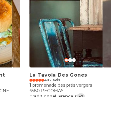
nt
La Tavola Des Gones
402 avis
1 promenade des prés vergers
AGNE
6580 PEGOMAS
Traditionnel, Français
+2
€€