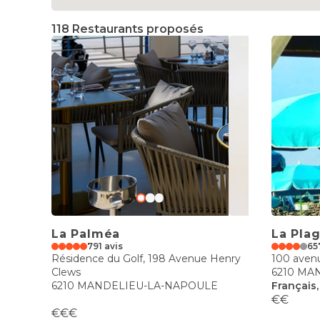
118 Restaurants proposés
La Palméa
La Pla
791 avis
65
Résidence du Golf, 198 Avenue Henry
100 avenu
Clews
6210 MA
6210 MANDELIEU-LA-NAPOULE
Français
€€
€€€