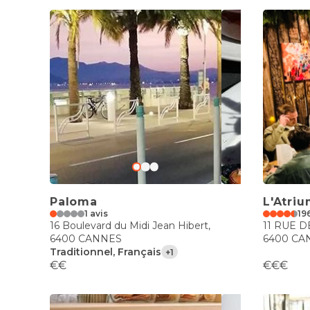
Paloma
L'Atri
1 avis
19
16 Boulevard du Midi Jean Hibert,
11 RUE 
6400 CANNES
6400 CA
Traditionnel, Français
+1
€€
€€€