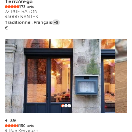
TerraVega
173 avis
22 RUE BARON
44000 NANTES
Traditionnel, Français
+5
€
+ 39
150 avis
9 Rue Kervegan