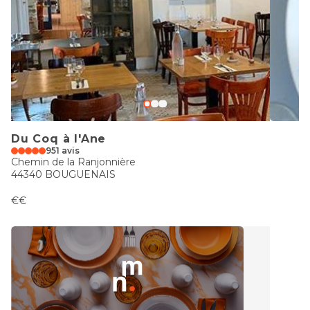
Du Coq à l'Ane
951 avis
Chemin de la Ranjonnière
44340 BOUGUENAIS
€€